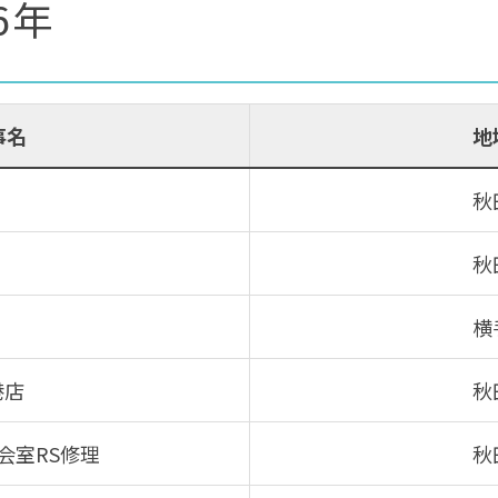
6年
事名
地
秋
秋
横
港店
秋
会室RS修理
秋