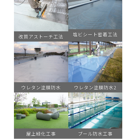
塩ビシート密着工法
改質アストーチ工法
ウレタン塗膜防水
ウレタン塗膜防水2
屋上緑化工事
プール防水工事