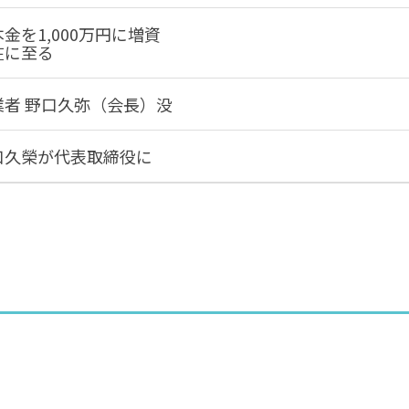
金を1,000万円に増資
在に至る
業者 野口久弥（会長）没
口久榮が代表取締役に