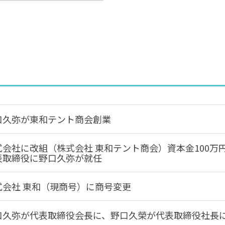
口久弥が東和テント商会創業
式会社に改組（株式会社 東和テント商会）資本金100万
表取締役に野口久弥が就任
式会社 東和（現商号）に商号変更
口久弥が代表取締役会長に、野口久榮が代表取締役社長