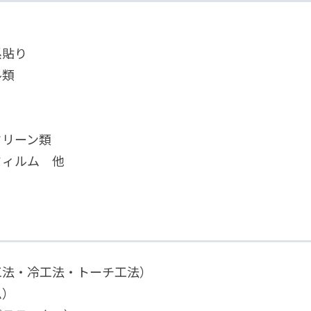
系貼り
ル類
クリーン類
フィルム 他
工法・冷工法・トーチ工法）
ム）