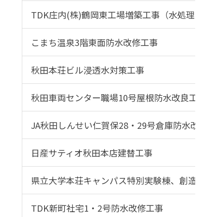
TDK庄内(株)鶴岡東工場増築工事（水処理棟）
こまち温泉3階東面防水改修工事
秋田本荘ビル浸透水対策工事
秋田車両センター職場10号屋根防水改良工事
JA秋田しんせい仁賀保28・29号倉庫防水改修
日産サティオ秋田本店建替工事
県立大学本荘キャンパス特別実験棟、創造工房
TDK新町社宅1・2号防水改修工事