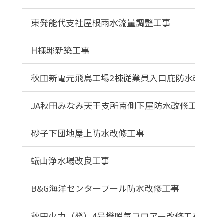
東発能代支社屋根雨水流量調整工事
H様邸新築工事
秋田新電元飛鳥工場2棟従業員入口庇防水改修
JA秋田みなみ天王支所南側下屋防水改修工事
砂子下団地屋上防水改修工事
蟻山浄水場改良工事
B&G海洋センタープール防水改修工事
秋田火力（発）4号機脱気フロアー改修工事